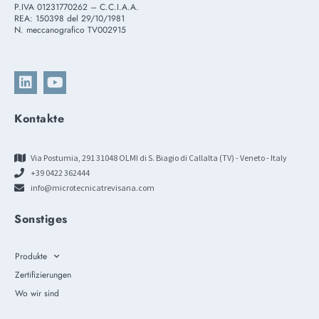
P.IVA 01231770262 – C.C.I.A.A.
REA: 150398 del 29/10/1981
N. meccanografico TV002915
Kontakte
Via Postumia, 291 31048 OLMI di S. Biagio di Callalta (TV) - Veneto - Italy
+39 0422 362444
info@microtecnicatrevisana.com
Sonstiges
Produkte
Zertifizierungen
Wo wir sind