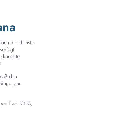
ana
auch die kleinste
verfügt
e korrekte
t.
emäß den
edingungen
ope Flash CNC;