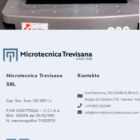
Microtecnica Trevisana
Kontakte
SRL
Via Postumia, 291 31048 OLMI di S.
Biagio di Callalta (TV) - Veneto - Ita
Cap. Soc. Euro 130.000 i.v.
+39 0422 362444
P.IVA 01231770262 – C.C.I.A.A.
info@microtecnicatrevisana.com
REA: 150398 del 29/10/1981
N. meccanografico TV002915