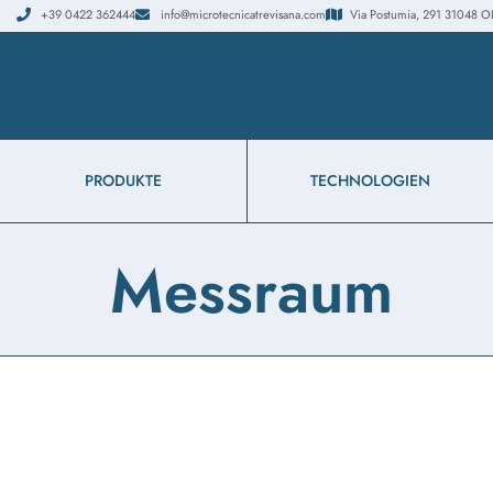
+39 0422 362444
info@microtecnicatrevisana.com
Via Postumia, 291 31048 OLMI
PRODUKTE
TECHNOLOGIEN
Messraum