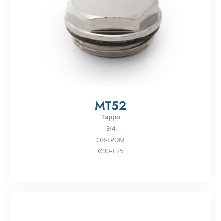
MT52
Tappo
3/4
OR-EPDM
Ø30–E25