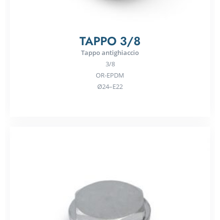
TAPPO 3/8
Tappo antighiaccio
3/8
OR-EPDM
Ø24–E22