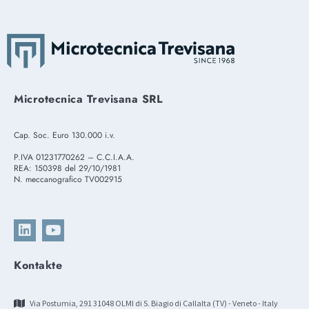
Microtecnica Trevisana SRL
Cap. Soc. Euro 130.000 i.v.
P.IVA 01231770262 – C.C.I.A.A.
REA: 150398 del 29/10/1981
N. meccanografico TV002915
Kontakte
Via Postumia, 291 31048 OLMI di S. Biagio di Callalta (TV) - Veneto - Italy