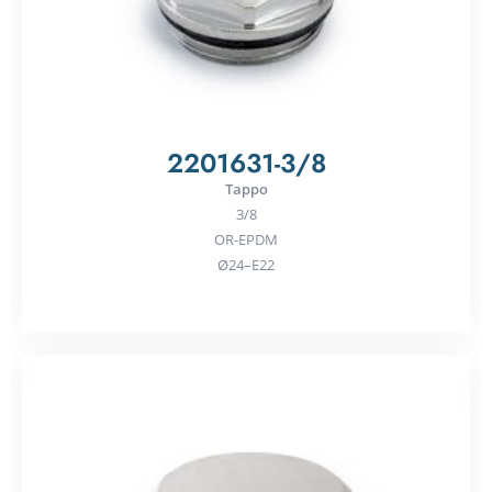
2201631-3/8
Tappo
3/8
OR-EPDM
Ø24–E22