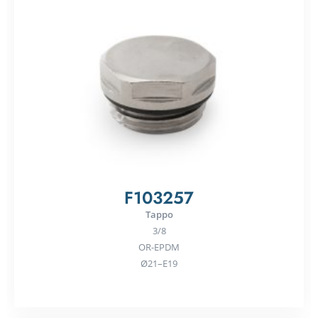
F103257
Tappo
3/8
OR-EPDM
Ø21–E19