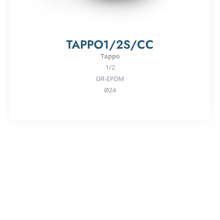
TAPPO1/2S/CC
Tappo
1/2
OR-EPDM
Ø24