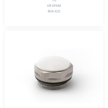
1/2
OR-EPDM
Ø24–E22