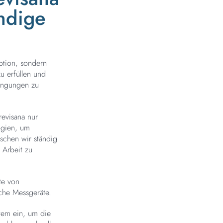
ändige
Option, sondern
 erfüllen und
dingungen zu
evisana nur
ogien, um
schen wir ständig
Arbeit zu
te von
che Messgeräte.
tem ein, um die