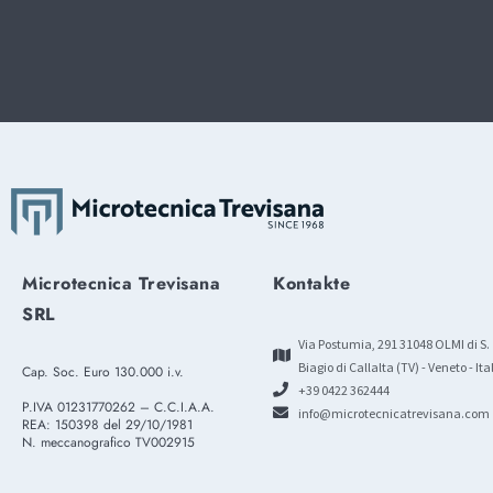
Microtecnica Trevisana
Kontakte
SRL
Via Postumia, 291 31048 OLMI di S.
Biagio di Callalta (TV) - Veneto - Ita
Cap. Soc. Euro 130.000 i.v.
+39 0422 362444
P.IVA 01231770262 – C.C.I.A.A.
info@microtecnicatrevisana.com
REA: 150398 del 29/10/1981
N. meccanografico TV002915