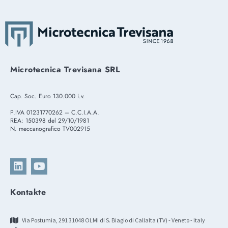
Microtecnica Trevisana SRL
Cap. Soc. Euro 130.000 i.v.
P.IVA 01231770262 – C.C.I.A.A.
REA: 150398 del 29/10/1981
N. meccanografico TV002915
Kontakte
Via Postumia, 291 31048 OLMI di S. Biagio di Callalta (TV) - Veneto - Italy