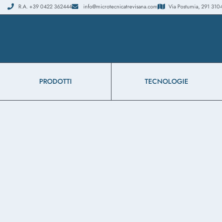
R.A. +39 0422 362444
info@microtecnicatrevisana.com
Via Postumia, 291 31048
PRODOTTI
TECNOLOGIE