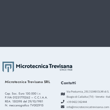
Microtecnica Trevisana SRL
Contatti
Via Postumia, 291 31048 OLMI di S.
Cap. Soc. Euro 130.000 i.v.
Biagio di Callalta (TV) - Veneto - Ita
P.IVA 01231770262 – C.C.I.A.A.
REA: 150398 del 29/10/1981
+39 0422 362444
N. meccanografico TV002915
info@microtecnicatrevisana.com