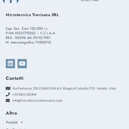
Microtecnica Trevisana SRL
Cap. Soc. Euro 130.000 i.v.
P.IVA 01231770262 – C.C.I.A.A.
REA: 150398 del 29/10/1981
N. meccanografico TV002915
Contatti
Via Postumia, 291 31048 OLMI di S. Biagio di Callalta (TV) - Veneto - Italy
+39 0422 362444
info@microtecnicatrevisana.com
Altro
Prodotti