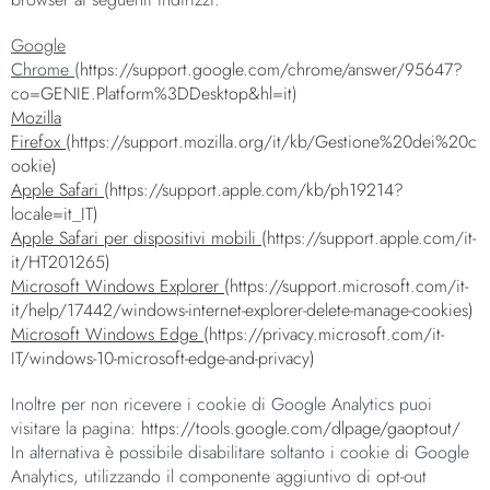
Google
Chrome
(
https://support.google.com/chrome/answer/95647?
co=GENIE.Platform%3DDesktop&hl=it
)
Mozilla
Firefox
(https://support.mozilla.org/it/kb/Gestione%20dei%20c
ookie)
Apple Safari
(https://support.apple.com/kb/ph19214?
locale=it_IT)
Apple Safari per dispositivi mobili
(https://support.apple.com/it-
it/HT201265)
Microsoft Windows Explorer
(https://support.microsoft.com/it-
it/help/17442/windows-internet-explorer-delete-manage-cookies)
Microsoft Windows Edge
(https://privacy.microsoft.com/it-
IT/windows-10-microsoft-edge-and-privacy)
Inoltre per non ricevere i cookie di Google Analytics puoi
visitare la pagina:
https://tools.google.com/dlpage/gaoptout/
In alternativa è possibile disabilitare soltanto i cookie di Google
Analytics, utilizzando il componente aggiuntivo di opt-out