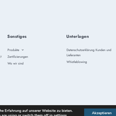
Sonstiges
Unterlagen
Produkte
Datenschutzerklärung Kunden und
Lieferanten
ly
Zertifizierungen
Whistleblowing
Wo wir sind
Design by
Omitech Crea
Privacy policy
–
Cook
he Erfahrung auf unserer Website zu bieten.
Akzeptieren
 are using or switch them off in
settings
.