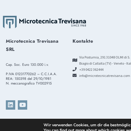
Microtecnica Trevisana
Kontakte
SRL
Via Postumia, 291 31048 OLMI di S.
Biagio di Callalta (TV) - Veneto - Ita
Cap. Soc. Euro 130.000 i.v.
+39 0422 362444
P.IVA 01231770262 – C.C.I.A.A.
info@microtecnicatrevisana.com
REA: 150398 del 29/10/1981
N. meccanografico TV002915
© All rights reserved by Microtecnica Trevisana SRL
Wir verwenden Cookies, um dir die bestmöglic
You can find out more about which cookies we