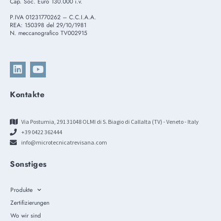
Cap. Soc. Euro 130.000 i.v.
P.IVA 01231770262 – C.C.I.A.A.
REA: 150398 del 29/10/1981
N. meccanografico TV002915
Kontakte
Via Postumia, 291 31048 OLMI di S. Biagio di Callalta (TV) - Veneto - Italy
+39 0422 362444
info@microtecnicatrevisana.com
Sonstiges
Produkte
Zertifizierungen
Wo wir sind