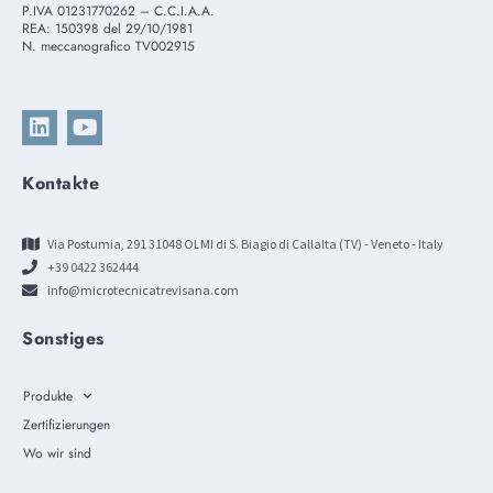
P.IVA 01231770262 – C.C.I.A.A.
REA: 150398 del 29/10/1981
N. meccanografico TV002915
Kontakte
Via Postumia, 291 31048 OLMI di S. Biagio di Callalta (TV) - Veneto - Italy
+39 0422 362444
info@microtecnicatrevisana.com
Sonstiges
Produkte
Zertifizierungen
Wo wir sind