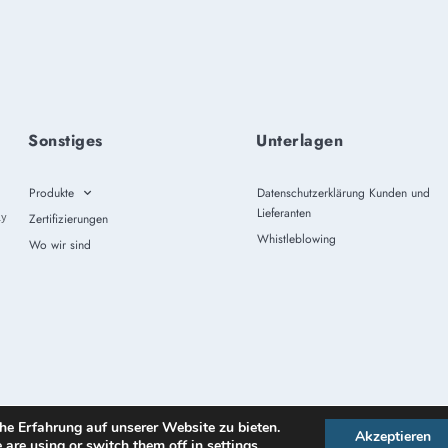
Sonstiges
Unterlagen
Produkte
Datenschutzerklärung Kunden und
Lieferanten
ly
Zertifizierungen
Whistleblowing
Wo wir sind
Design by
Omitech Crea
Privacy policy
–
Cook
he Erfahrung auf unserer Website zu bieten.
Akzeptieren
 are using or switch them off in
settings
.