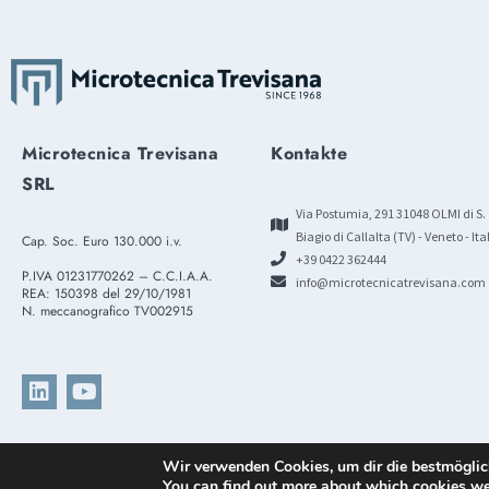
Microtecnica Trevisana
Kontakte
SRL
Via Postumia, 291 31048 OLMI di S.
Biagio di Callalta (TV) - Veneto - Ita
Cap. Soc. Euro 130.000 i.v.
+39 0422 362444
P.IVA 01231770262 – C.C.I.A.A.
info@microtecnicatrevisana.com
REA: 150398 del 29/10/1981
N. meccanografico TV002915
© All rights reserved by Microtecnica Trevisana SRL
Wir verwenden Cookies, um dir die bestmöglic
You can find out more about which cookies we