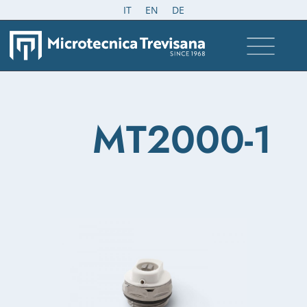
IT
EN
DE
MT2000-1