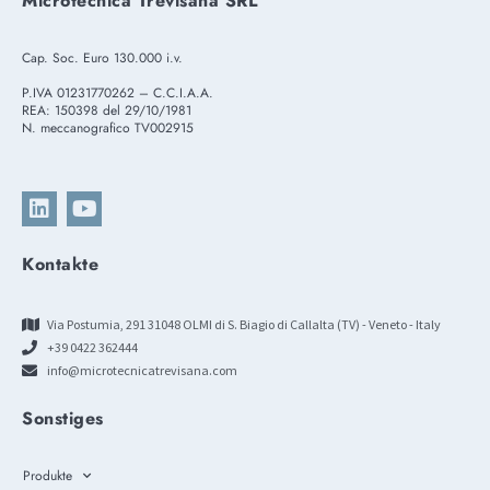
Microtecnica Trevisana SRL
Cap. Soc. Euro 130.000 i.v.
P.IVA 01231770262 – C.C.I.A.A.
REA: 150398 del 29/10/1981
N. meccanografico TV002915
Kontakte
Via Postumia, 291 31048 OLMI di S. Biagio di Callalta (TV) - Veneto - Italy
+39 0422 362444
info@microtecnicatrevisana.com
Sonstiges
Produkte