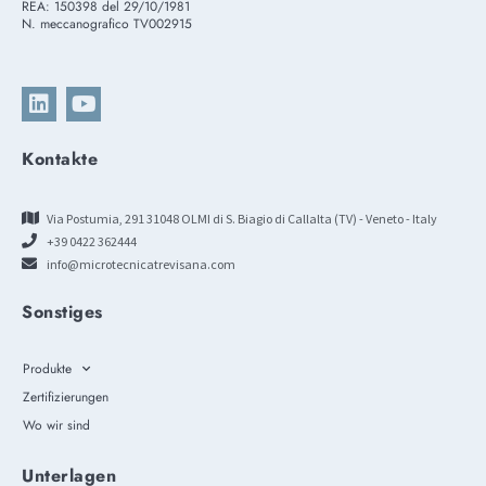
REA: 150398 del 29/10/1981
N. meccanografico TV002915
Kontakte
Via Postumia, 291 31048 OLMI di S. Biagio di Callalta (TV) - Veneto - Italy
+39 0422 362444
info@microtecnicatrevisana.com
Sonstiges
Produkte
Zertifizierungen
Wo wir sind
Unterlagen