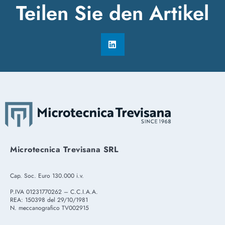
Teilen Sie den Artikel
Microtecnica Trevisana SRL
Cap. Soc. Euro 130.000 i.v.
P.IVA 01231770262 – C.C.I.A.A.
REA: 150398 del 29/10/1981
N. meccanografico TV002915