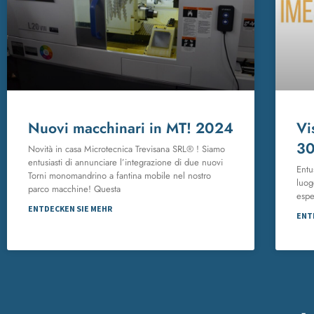
Nuovi macchinari in MT! 2024
Vi
30
Novità in casa Microtecnica Trevisana SRL® ! Siamo
entusiasti di annunciare l’integrazione di due nuovi
Entu
Torni monomandrino a fantina mobile nel nostro
luog
parco macchine! Questa
espe
ENTDECKEN SIE MEHR
ENT