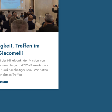
gkeit, Treffen im
Giacomelli
st der Mittelpunkt der Mission von
evisana. Im Jahr 2022-23 werden wir
r und nachhaltiger sein. Wir hatten
enehmes Treffen
 MEHR