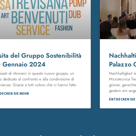
sita del Gruppo Sostenibilità
Nachhalti
 Gennaio 2024
Palazzo 
siasti di ritrovarci in questo nuovo gruppo, un
Nachhaltigkeit i
o dedicato al confronto e alla condivisione di
Microtecnica Tr
rienze. Grazie a tutti coloro che ci hanno fatto
grüner, gerechte
gestern ein ang
DECKEN SIE MEHR
ENTDECKEN SIE