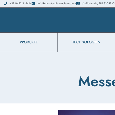
+39 0422 362444
info@microtecnicatrevisana.com
Via Postumia, 291 31048 OLMI
PRODUKTE
TECHNOLOGIEN
Messe