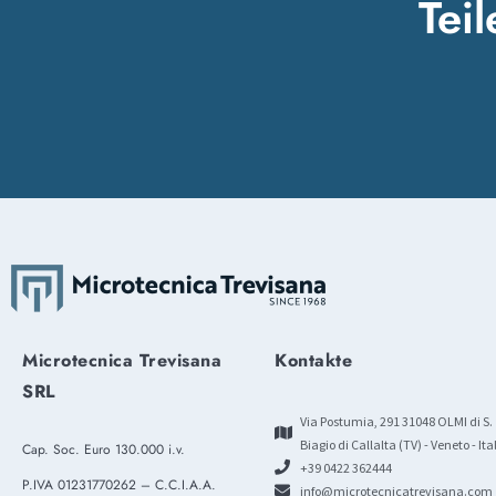
Teil
Microtecnica Trevisana
Kontakte
SRL
Via Postumia, 291 31048 OLMI di S.
Biagio di Callalta (TV) - Veneto - Ita
Cap. Soc. Euro 130.000 i.v.
+39 0422 362444
P.IVA 01231770262 – C.C.I.A.A.
info@microtecnicatrevisana.com