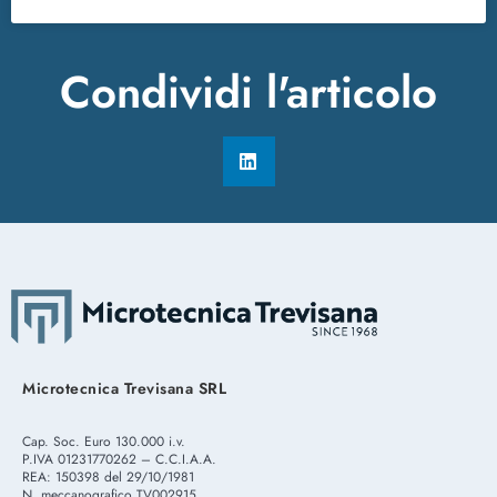
Condividi l'articolo​
Microtecnica Trevisana SRL
Cap. Soc. Euro 130.000 i.v.
P.IVA 01231770262 – C.C.I.A.A.
REA: 150398 del 29/10/1981
N. meccanografico TV002915