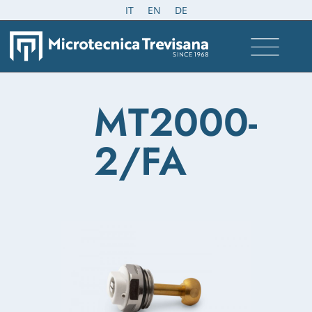
IT
EN
DE
MT2000-
2/FA