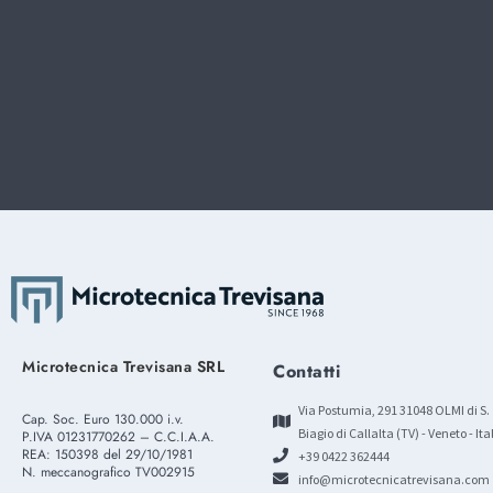
Microtecnica Trevisana SRL
Contatti
Via Postumia, 291 31048 OLMI di S.
Cap. Soc. Euro 130.000 i.v.
Biagio di Callalta (TV) - Veneto - Ita
P.IVA 01231770262 – C.C.I.A.A.
REA: 150398 del 29/10/1981
+39 0422 362444
N. meccanografico TV002915
info@microtecnicatrevisana.com