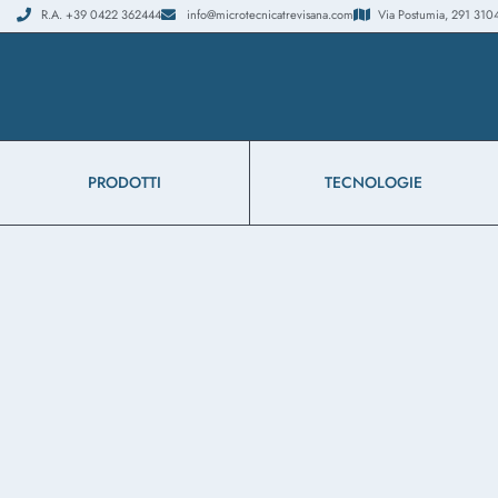
R.A. +39 0422 362444
info@microtecnicatrevisana.com
Via Postumia, 291 31048
PRODOTTI
TECNOLOGIE